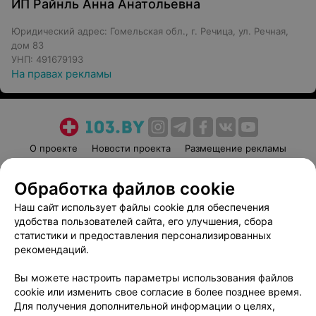
ИП Райнль Анна Анатольевна
Юридический адрес: Гомельская обл., г. Речица, ул. Речная,
дом 83
УНП: 491679193
На правах рекламы
О проекте
Новости проекта
Размещение рекламы
Медицинский маркетинг
Публичный договор
Обработка файлов cookie
Пользовательское соглашение
Способы оплаты
Наш сайт использует файлы cookie для обеспечения
Вакансии
Партнеры
удобства пользователей сайта, его улучшения, сбора
Написать руководителю 103.by
статистики и предоставления персонализированных
Написать в поддержку
рекомендаций.
Персональные настройки cookie
Вы можете настроить параметры использования файлов
Обработка персональных данных
cookie или изменить свое согласие в более позднее время.
Для получения дополнительной информации о целях,