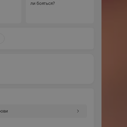
ли бояться?
По
рови