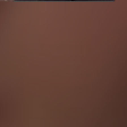
0 фото
394 отзыва