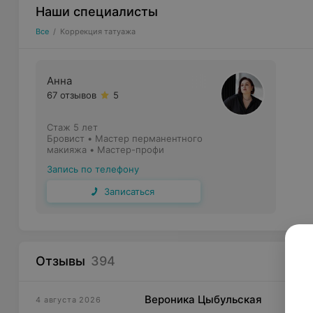
Наши специалисты
Все
/
Коррекция татуажа
Анна
67 отзывов
5
Стаж 5 лет
Бровист • Мастер перманентного
макияжа • Мастер-профи
Запись по телефону
Записаться
Отзывы
394
Вероника Цыбульская
4 августа 2026