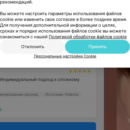
рекомендаций.
арность мастеру Александре! Это был 
ю, что теперь останусь ...
Вы можете настроить параметры использования файлов
ванию ресниц • Бровист
Источник Yclients
cookie или изменить свое согласие в более позднее время.
Для получения дополнительной информации о целях,
сроках и порядке использования файлов cookie вы можете
ознакомиться с нашей
Политикой обработки файлов cookie
й год, с открытия студии. Для меня 
Отклонить
Принять
ист. Огромное спасибо!
Персональные настройки Cookie
минированию ресниц
Источник Yclients
 Индивидуальный подход к сложному 
минированию ресниц
Источник Yclients
ё